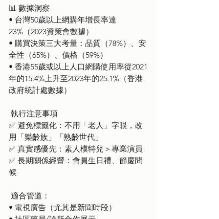
📊 數據洞察
• 台灣50歲以上網購年增長率達
23%（2023資策會數據）
• 購買決策三大考量：品質（78%）、安
全性（65%）、價格（59%）
• 香港55歲或以上人口網購使用率從2021
年的15.4%上升至2023年的25.1%（香港
政府統計處數據）
 執行注意事項
✅ 避免標籤化：不用「老人」字眼，改
用「樂齡族」「熟齡世代」
✅ 真實感優先：素人模特兒＞專業演員
✅ 長期關係經營：會員生日禮、節慶問
候
 適合管道：
• 電視廣告（尤其是新聞時段）