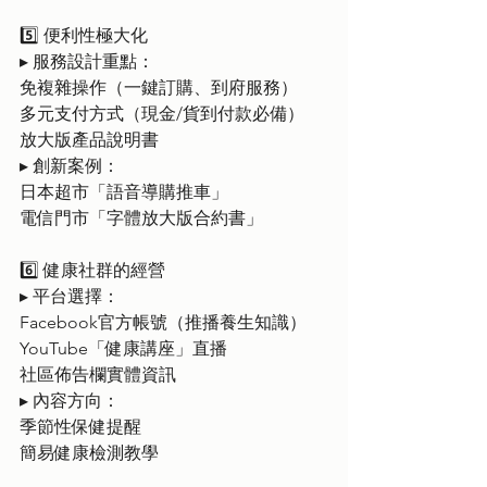
5️⃣ 便利性極大化
▸ 服務設計重點：
免複雜操作（一鍵訂購、到府服務）
多元支付方式（現金/貨到付款必備）
放大版產品說明書
▸ 創新案例：
日本超市「語音導購推車」
電信門市「字體放大版合約書」
6️⃣ 健康社群的經營
▸ 平台選擇：
Facebook官方帳號（推播養生知識）
YouTube「健康講座」直播
社區佈告欄實體資訊
▸ 內容方向：
季節性保健提醒
簡易健康檢測教學