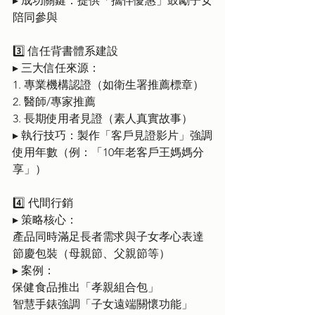
▸ 成功關鍵：提供「攜伴優惠」鼓勵子女
陪同參與
3️⃣ 信任背書體系建設
▸ 三大信任來源：
1. 專業機構認證（如衛生署推薦標章）
2. 醫師/專家推薦
3. 長期使用者見證（素人真實故事）
▸ 執行技巧：製作「客戶見證影片」強調
使用年數（例：「10年老客戶王媽媽分
享」）
4️⃣ 代間行銷
▸ 策略核心：
產品同時滿足長者需求與子女孝心表達
節慶包裝（母親節、父親節等）
▸ 案例：
保健食品推出「孝親組合包」
智慧手錶強調「子女遠端關懷功能」