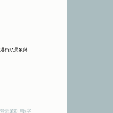
入香港街頭景象與
#營銷策劃
#數字