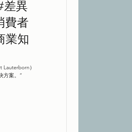
#差異
消費者
#商業知
uterborn）
決方案。”