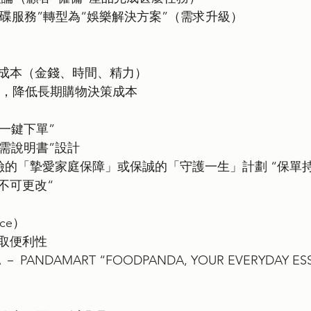
x從“租碟服務”轉型為“娛樂解決方案”（需求升級）
成本（金錢、時間、精力）
員制，降低長期購物決策成本
“一鍵下單”
無需說明書”設計
保險的「摯愛家庭保障」或保誠的「守護一生」計劃 “保單
不可更改“
nce）
取便利性
 PANDAMART “FOODPANDA, YOUR EVERYDAY ESS