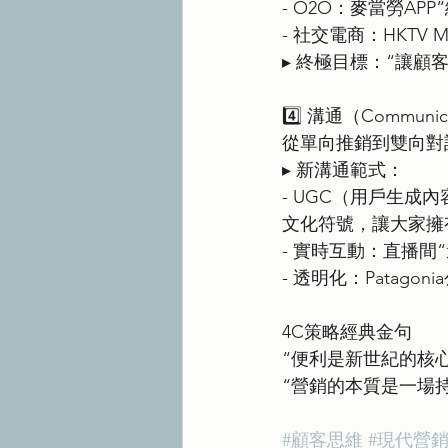
- O2O：麥當勞AP
- 社交電商：HKTV Ma
▸ 終極目標：“讓顧
4️⃣ 溝通（Communic
從單向推銷到雙向對
▸ 新溝通範式：
- UGC（用戶生成內
文化符號，讓大家擁
- 實時互動：直播間
- 透明化：Patagon
4C策略經典金句
“便利是新世紀的核心
“營銷的本質是一場
#顧客思維
#現代營