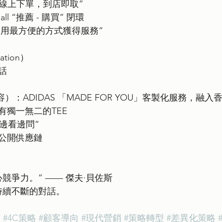
P“線上下單，到店即取” 
ll “推薦 - 購買” 閉環
客用最方便的方式獲得服務”
ation）
話
容）：ADIDAS 「MADE FOR YOU」客製化服務，融
有獨一無二的TEE
“邊看邊問”
ia公開供應鏈
競爭力。” —— 傑夫·貝佐斯
持續不斷的對話。
銷
#4C策略
#顧客導向
#現代營銷
#策略轉型
#差異化策略