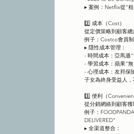
▸ 案例：Netfli
2️⃣ 成本（Cost）
從定價策略到顧客總
例子：Costco會
▸ 隱性成本管理：
- 時間成本：亞馬遜
- 學習成本：蘋果“
- 心理成本：友邦
子女為終身受益人，
3️⃣ 便利（Convenie
從分銷網絡到顧客獲
例子：FOODPANDA －
DELIVERED“ 
▸ 全渠道整合：