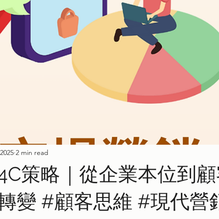
 2025
2 min read
4C策略｜從企業本位到顧
變 #顧客思維 #現代營銷