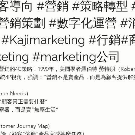
客導向 #營銷 #策略轉型 
#營銷策劃 #數字化運營 #
Kajimarketing #行銷
eting #marketing公司
4C策略 ! 1990年，美國學者羅伯特·勞特朋（Robert La
傳統4P視角，強調：“營銷不是賣產品，而是為顧客提供解
mer Needs）
“顧客真正需要什麼”
塵器，而是賣“無塵生活”
er Journey Map)
-Done理論（顧客“僱傭”產品完成甚麼任務）