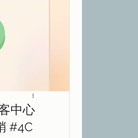
客中心
 #4C