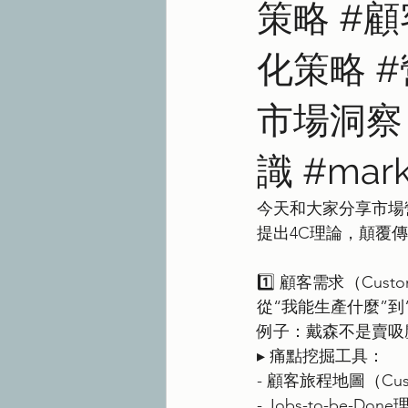
策略 #顧
化策略 
市場洞察 #
識 #mark
今天和大家分享市場營銷的
提出4C理論，顛覆
1️⃣ 顧客需求（Custo
從“我能生產什麼”到
例子：戴森不是賣吸
▸ 痛點挖掘工具：
- 顧客旅程地圖（Custom
- Jobs-to-be