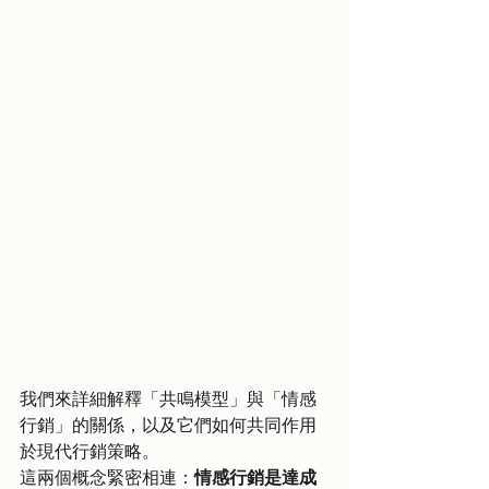
我們來詳細解釋「共鳴模型」與「情感
行銷」的關係，以及它們如何共同作用
於現代行銷策略。
這兩個概念緊密相連：
情感行銷是達成