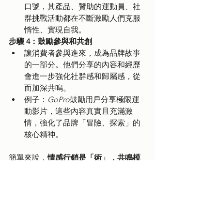
口號，其產品、贊助的運動員、社
群挑戰活動都在不斷激勵人們克服
惰性、實現自我。
步驟 4：鼓勵參與和共創
讓消費者參與進來，成為品牌故事
的一部分。他們分享的內容和經歷
會進一步強化社群感和歸屬感，從
而加深共鳴。
例子：
GoPro
鼓勵用戶分享極限運
動影片，這些內容真實且充滿激
情，強化了品牌「冒險、探索」的
核心精神。
簡單來說，
情感行銷是「術」，共鳴模
型是「道」
。成功的現代品牌不會只告
訴你他們的產品有多好（理性訴求），
他們會透過情感行銷與你對話，觸動你
的內心，並最終與你的價值觀產生共
鳴，讓你發自內心地認同：「這個品牌