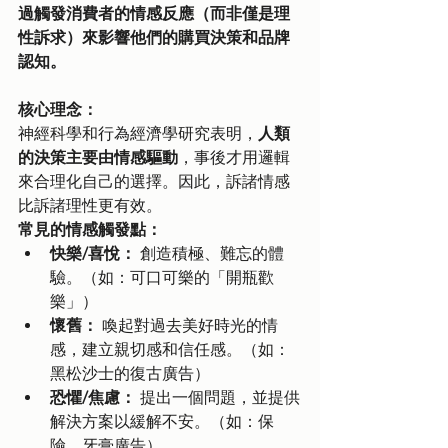
過觸發消費者的情感反應（而非僅是理
性訴求）來影響他們的購買決策和品牌
認知。
核心理念：
神經科學和行為經濟學研究表明，
人類
的決策主要由情感驅動
，事後才用邏輯
來合理化自己的選擇。因此，訴諸情感
比訴諸理性更有效。
常見的情感觸發點：
快樂/喜悅：
 創造積極、難忘的體
驗。（如：可口可樂的「開瓶歡
樂」）
懷舊：
 喚起對過去美好時光的情
感，建立親切感和信任感。（如：
黑松沙士的復古廣告）
恐懼/焦慮：
 提出一個問題，並提供
解決方案以緩解不安。（如：保
險、牙膏廣告）