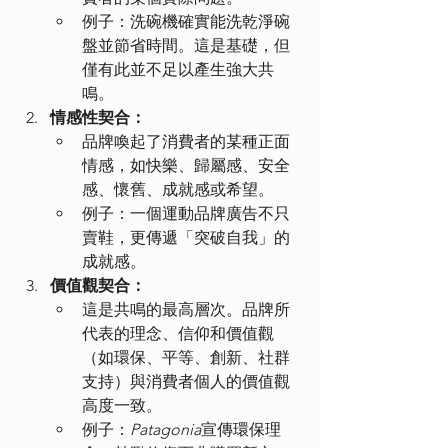
例子：洗碗機確實能洗乾淨碗
盤並節省時間。這是基礎，但
僅有此並不足以產生強大共
鳴。
情感性契合：
品牌喚起了消費者的某種正面
情感，如快樂、歸屬感、安全
感、懷舊、成就感或希望。
例子：一個運動品牌廣告不只
賣鞋，更傳遞「突破自我」的
成就感。
價值觀契合：
這是共鳴的最高層次。品牌所
代表的理念、信仰和價值觀
（如環保、平等、創新、社群
支持）與消費者個人的價值觀
高度一致。
例子：
Patagonia
宣傳環保理